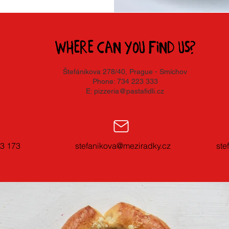
Where can you find us?
Štefánikova 278/40, Prague - Smíchov
Phone: 734 223 333
E:
pizzeria@pastafidli.cz
3 173
stefanikova@meziradky.cz
ste