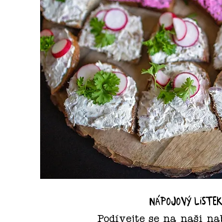
nápojový líste
Podívejte se na naši na