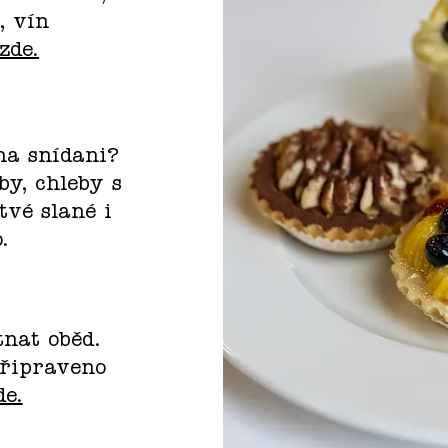
, vín
zde.
na snídani?
by, chleby s
vé slané i
.
tnat oběd.
připraveno
de.