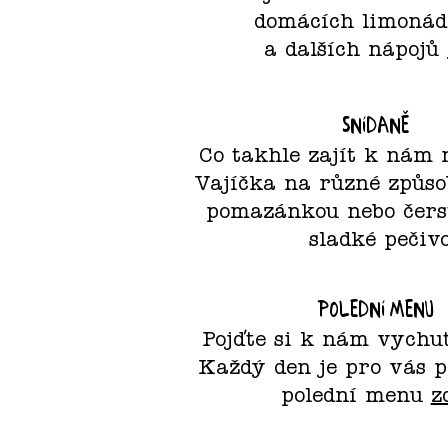
domácích limonád
a dalších nápojů
Snídaně
Co takhle zajít k nám 
Vajíčka na různé způso
pomazánkou nebo čerst
sladké pečivo
Polední menu
Pojďte si k nám vychu
Každý den je pro vás 
polední menu
z