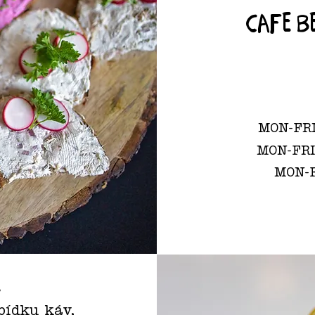
cafe b
MON-FRI
MON-FRI 
MON-F
k
bídku káv,