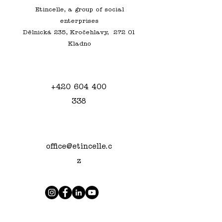
Etincelle, a group of social
enterprises
Dělnická 235, Kročehlavy,
272 01
Kladno
+420 604 400
338
office@etincelle.c
z