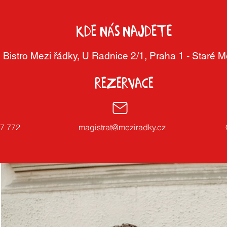
kde nás najdete
Bistro Mezi řádky, U Radnice 2/1, Praha 1 - Staré 
Rezervace
7 772
magistrat@meziradky.cz