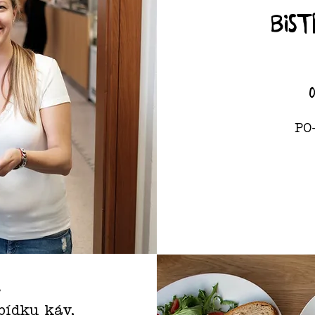
Bist
PO
k
bídku káv,