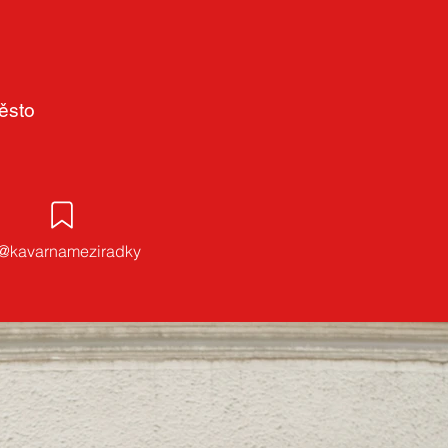
Město
@kavarnameziradky