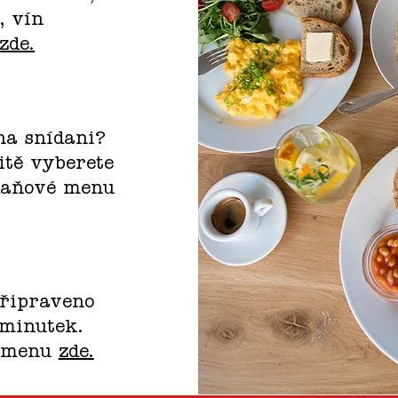
, vín
zde.
na snídani?
itě vyberete
ídaňové menu
připraveno
 minutek.
o menu
zde.