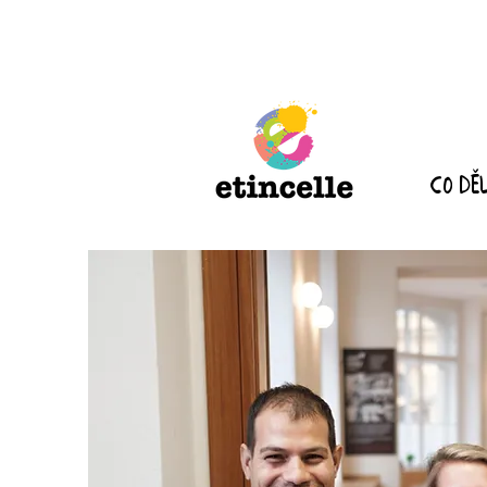
Co dě