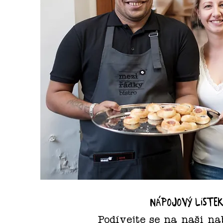
nápojový líste
Podívejte se na naši na