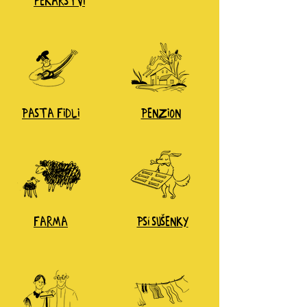
PEKAŘSTVÍ
pasta fidli
penzion
farma
psí sušenky