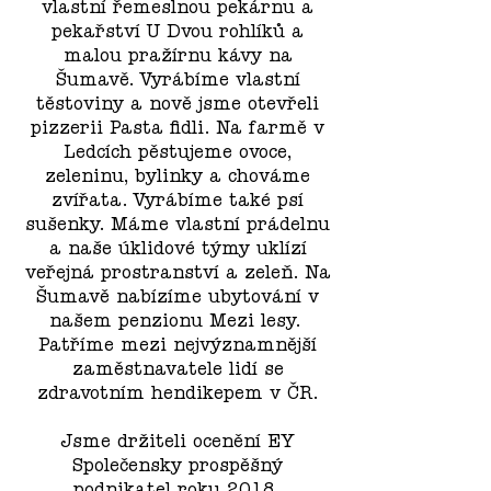
vlastní řemeslnou pekárnu a
pekařství U Dvou rohlíků a
malou pražírnu kávy na
Šumavě. Vyrábíme vlastní
těstoviny a nově jsme otevřeli
pizzerii Pasta fidli. Na farmě v
Ledcích pěstujeme ovoce,
zeleninu, bylinky a chováme
zvířata. Vyrábíme také psí
sušenky. Máme vlastní prádelnu
a naše úklidové týmy uklízí
veřejná prostranství a zeleň. Na
Šumavě nabízíme ubytování v
našem penzionu Mezi lesy.
Patříme mezi nejvýznamnější
zaměstnavatele lidí se
zdravotním hendikepem v ČR.
Jsme držiteli ocenění EY
Společensky prospěšný