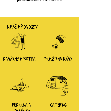
podnikatel roku 2018.
NAŠE PROVOZY
KAVÁRNY A BISTRA
pražírna kávy
PEKÁRNA A
catering