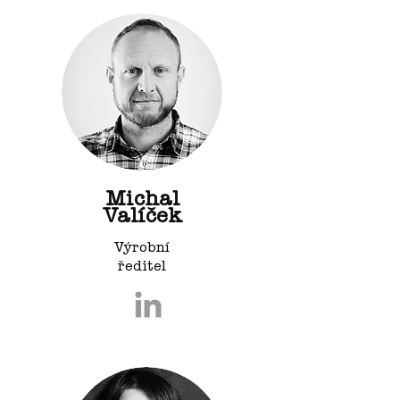
Michal
Valíček
Výrobní
ředitel