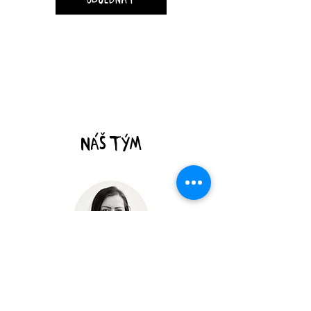
objednat
náš tým
Monika Kopiecová
vedoucí cateringu