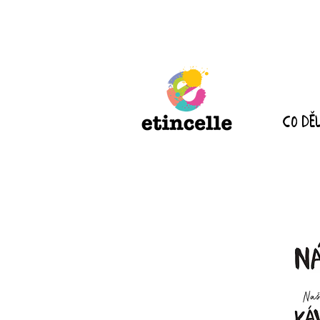
Co dě